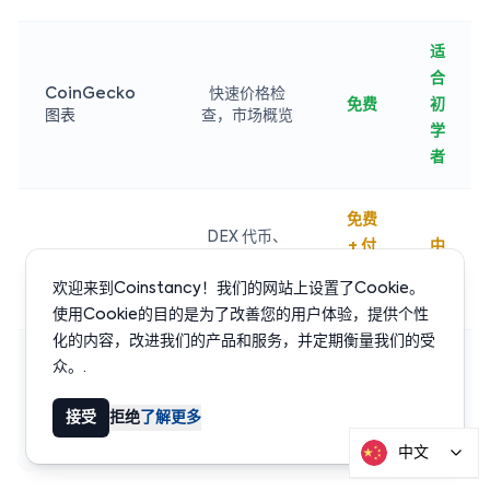
适
合
CoinGecko
快速价格检
免费
初
图表
查，市场概览
学
者
免费
DEX 代币、
+ 付
中
DEXTools
链上数据、新
费层
级
交易对
欢迎来到Coinstancy！我们的网站上设置了Cookie。
级
使用Cookie的目的是为了改善您的用户体验，提供个性
化的内容，改进我们的产品和服务，并定期衡量我们的受
免费
众。.
交易所图表
（需
良
直接从图表交
（Binance，
易
账
好
接受
拒绝
了解更多
Coinbase）
户）
中文