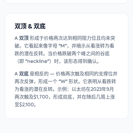
双顶 & 双底
A
双顶
形成于价格两次达到相同阻力位且均未突
破。它看起来像字母 "M"，并暗示从看涨转为看
跌的潜在反转。当价格跌破两个峰之间的谷底
（即 "neckline"）时，该形态得到确认。
A
双底
是相反的 — 价格两次触及相同的支撑位并
两次反弹，形成一个 "W" 形状。它表明从看跌转
为看涨的潜在反转。示例：以太坊在2023年9月
两次触及$1,700，形成双底，并在随后几周上涨
至$2,100。