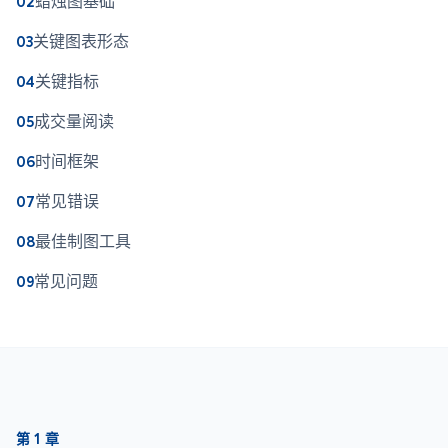
蜡烛图基础
02
关键图表形态
03
关键指标
04
成交量阅读
05
时间框架
06
常见错误
07
最佳制图工具
08
常见问题
09
第 1 章