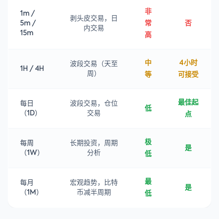
非
1m /
剥头皮交易，日
5m /
常
否
内交易
15m
高
中
4小时
波段交易（天至
1H / 4H
周）
等
可接受
最佳起
每日
波段交易，仓位
低
（1D）
交易
点
极
每周
长期投资，周期
是
（1W）
分析
低
最
每月
宏观趋势，比特
是
（1M）
币减半周期
低