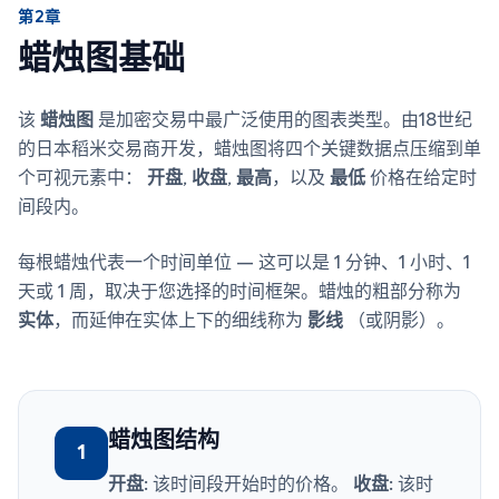
第2章
蜡烛图基础
该
蜡烛图
是加密交易中最广泛使用的图表类型。由18世纪
的日本稻米交易商开发，蜡烛图将四个关键数据点压缩到单
个可视元素中：
开盘
,
收盘
,
最高
，以及
最低
价格在给定时
间段内。
每根蜡烛代表一个时间单位 — 这可以是 1 分钟、1 小时、1
天或 1 周，取决于您选择的时间框架。蜡烛的粗部分称为
实体
，而延伸在实体上下的细线称为
影线
（或阴影）。
蜡烛图结构
1
开盘:
该时间段开始时的价格。
收盘:
该时