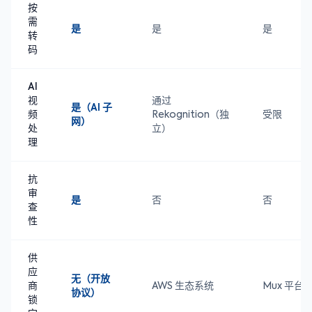
按
需
是
是
是
转
码
AI
视
通过
是（AI 子
频
Rekognition（独
受限
网）
处
立）
理
抗
审
是
否
否
查
性
供
应
无（开放
商
AWS 生态系统
Mux 平台
协议）
锁