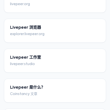
livepeer.org
Livepeer 浏览器
explorer.livepeer.org
Livepeer 工作室
livepeer.studio
Livepeer 是什么？
Coinstancy 文章