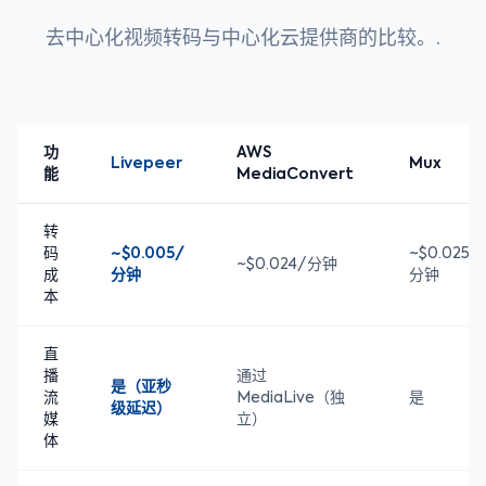
去中心化视频转码与中心化云提供商的比较。.
功
AWS
Livepeer
Mux
能
MediaConvert
转
码
~$0.005/
~$0.025/
~$0.024/分钟
成
分钟
分钟
本
直
播
通过
是（亚秒
流
MediaLive（独
是
级延迟）
媒
立）
体