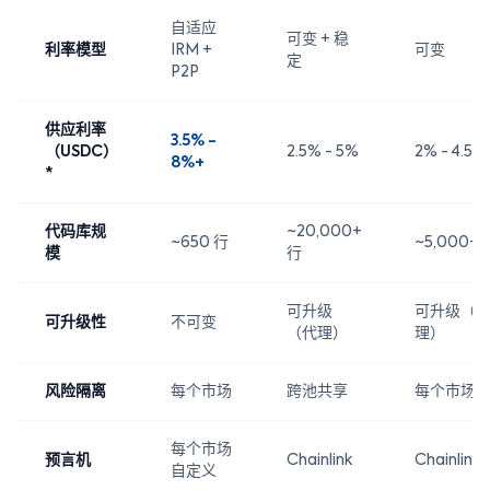
自适应
可变 + 稳
利率模型
IRM +
可变
定
P2P
供应利率
3.5% -
（USDC）
2.5% - 5%
2% - 4.5%
8%+
*
代码库规
~20,000+
~650 行
~5,000+ 
模
行
可升级
可升级（
可升级性
不可变
（代理）
理）
风险隔离
每个市场
跨池共享
每个市场
每个市场
预言机
Chainlink
Chainlink
自定义