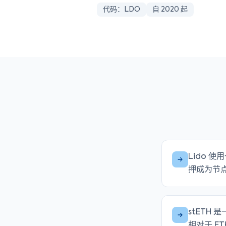
代码：LDO
自 2020 起
Lido 使
押成为节点
stETH
相对于 ET