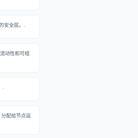
外的安全层。.
中最具流动性和可组
.
佣金，分配给节点运