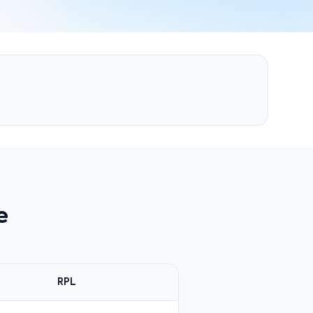
e
RPL