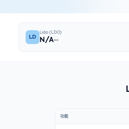
Lido (LDO)
LD
N/A
--
功能