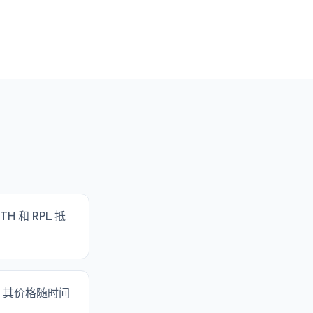
H 和 RPL 抵
币，其价格随时间