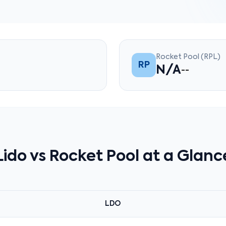
Rocket Pool (RPL)
RP
N/A
--
Lido vs Rocket Pool at a Glanc
LDO