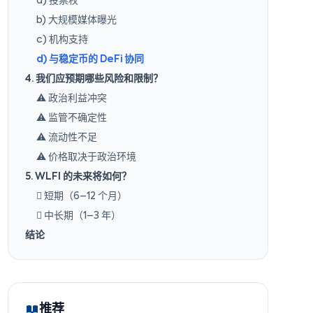
a) 投票权
b) 大规模媒体曝光
c) 机构支持
d) 与稳定币的 DeFi 协同
4. 我们应预期哪些风险和限制？
⚠️ 政治利益冲突
⚠️ 监管不确定性
⚠️ 流动性不足
⚠️ 价格取决于政治环境
5. WLFI 的未来将如何？
️ 短期（6–12 个月）
 中长期（1–3 年）
结论
推荐