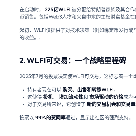
在启动时，
225亿WLFI
被分配给特朗普家族及其合作
币销售。包括Web3人物和来自中东的主权财富基金
起初，WLFI仅提供了对技术决策（例如稳定币发行或
的收益。.
2. WLFI可交易：一个战略里程碑
2025年7月的投票决定使WLFI可交易，这标志着一个
持有者现在可以
购买、出售和转移WLFI
。
这使得
投机
、
增加流动性
和
市场驱动的价格
成为
对于交易所来说，它创造了
新的交易机会和交易量
投票以
99%的赞同率
通过，显示出社区的强烈支持。