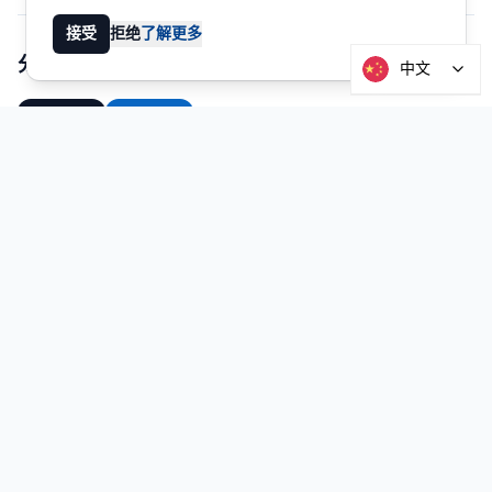
接受
拒绝
了解更多
分享这篇文章
中文
分享
领英
目录
什么是加密货币下行通道？ 樂
如何选择合适的下行平台 ✅
兑现加密货币的最佳平台 
1. Mt Pelerin 
2. Kraken 
3. Binance 
4. Gnosis Pay 