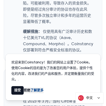
陷，可能被利用，导致存入的资金损失。
即使是经过充分审计的协议也存在此风
险，尽管多次独立审计和多年的运营历史
显著降低了概率。
缓解措施：
仅使用具有广泛审计历史和数
十亿美元TVL的协议（Aave、
Compound、Morpho）。Coinstancy
仅部署到符合严格安全标准的协议。
欢迎来到Coinstancy！我们的网站上设置了Cookie。
使用Cookie的目的是为了改善您的用户体验，提供个性
化的内容，改进我们的产品和服务，并定期衡量我们的受
脱钩风险
众。.
尽管 USDC 保持着强劲的 1:1 美元锚定，但
接受
拒绝
了解更多
也出现过短暂的偏离。最显著的一次发生
中文
在 2023 年 3 月，当时 Circle 披露了在刚