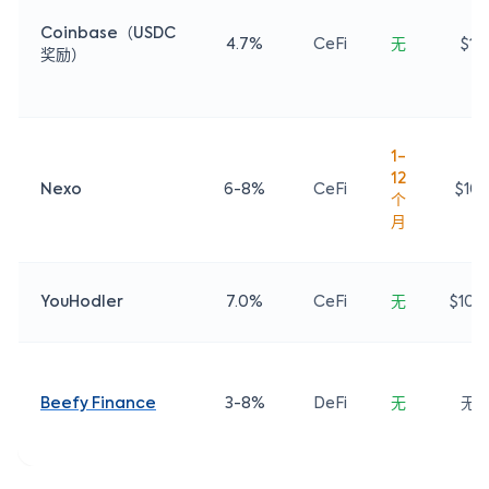
Coinbase（USDC
4.7%
CeFi
无
$1
奖励）
1-
12
Nexo
6-8%
CeFi
$10
个
月
YouHodler
7.0%
CeFi
无
$100
Beefy Finance
3-8%
DeFi
无
无