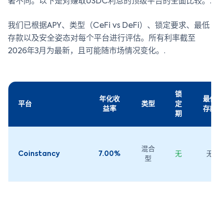
著不同。以下是对赚取USDC利息的顶级平台的全面比较。.
我们已根据APY、类型（CeFi vs DeFi）、锁定要求、最低
存款以及安全姿态对每个平台进行评估。所有利率截至
2026年3月为最新，且可能随市场情况变化。.
锁
年化收
最低
平台
类型
定
益率
存款
期
混合
Coinstancy
7.00%
无
无
型