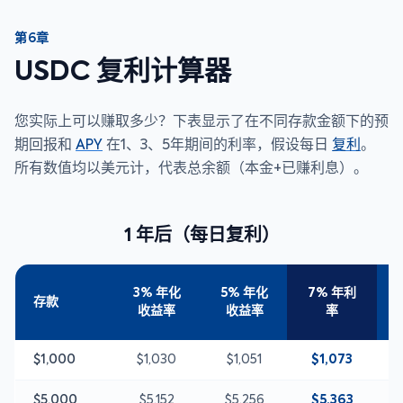
第6章
USDC 复利计算器
您实际上可以赚取多少？下表显示了在不同存款金额下的预
期回报和
APY
在1、3、5年期间的利率，假设每日
复利
。
所有数值均以美元计，代表总余额（本金+已赚利息）。
1 年后（每日复利）
3% 年化
5% 年化
7% 年利
存款
收益率
收益率
率
$1,000
$1,030
$1,051
$1,073
$5,000
$5,152
$5,256
$5,363